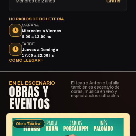
Menores de 2 años
Gratis
HORARIOS DE BOLETERÍA
MAÑANA
Miércoles a Viernes
9:00 a 13:00 hs
TARDE
Jueves a Domingo
17:00 a 22:00 hs
CÓMO LLEGAR ›
EN EL ESCENARIO
El teatro Antonio Lafalla
OBRAS Y
también es escenario de
obras, música en vivo y
espectáculos culturales.
EVENTOS
Obra Teatral